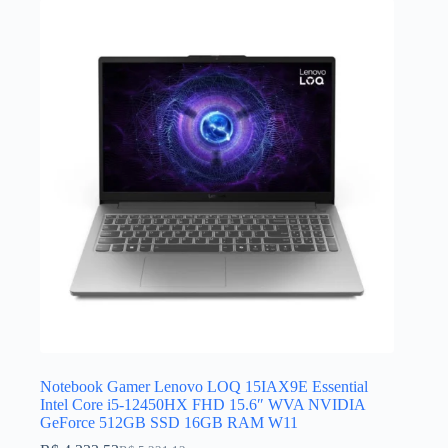
Notebook Gamer Lenovo LOQ 15IAX9E Essential
Intel Core i5-12450HX FHD 15.6″ WVA NVIDIA
GeForce 512GB SSD 16GB RAM W11