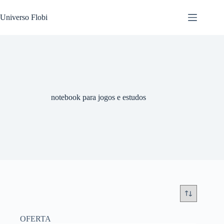
Pular
para
Universo Flobi
o
conteúdo
notebook para jogos e estudos
OFERTA