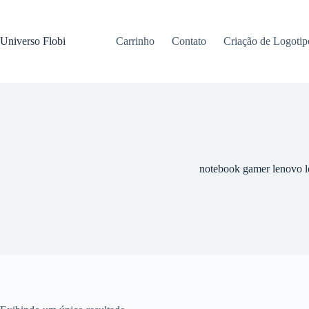
Pular
para
o
Universo Flobi
Carrinho
Contato
Criação de Logotip
conteúdo
notebook gamer lenovo l