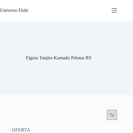
Pular
para
Universo Flobi
o
conteúdo
Figura Tanjiro Kamado Pelotas RS
OFERTA