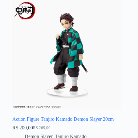
Action Figure Tanjiro Kamado Demon Slayer 20cm
R$
200,00
R$
269,00
O
O
preço
preço
Demon Slayer
,
Tanjiro Kamado